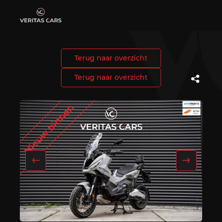
Terug naar overzicht
Home
Terug naar overzicht
Aanbod
Diensten
Verkocht
Over ons
Contact