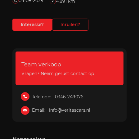
04-08-2025
4.891 km
Interesse?
Inruilen?
Team verkoop
Vragen? Neem gerust contact op
Telefoon:
0346-249076
Email:
info@veritascars.nl