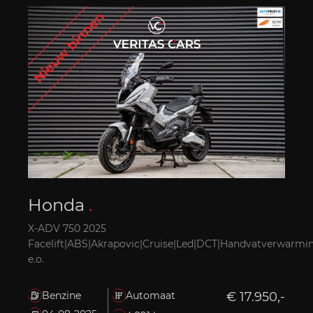
Honda
.
X-ADV 750 2025
Facelift|ABS|Akrapovic|Cruise|Led|DCT|Handvatverwarmi
e.o.
Benzine
Automaat
€ 17.950,-