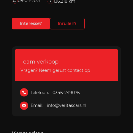
08-04-2021
136.218 km
Interesse?
Inruilen?
Team verkoop
Vragen? Neem gerust contact op
Telefoon:
0346-249076
Email:
info@veritascars.nl