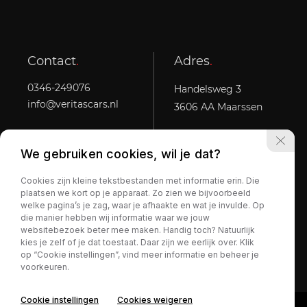
Contact
.
Adres
.
0346-249076
Handelsweg 3
info@veritascars.nl
3606 AA Maarssen
We gebruiken cookies, wil je dat?
Openingstijden
.
Cookies zijn kleine tekstbestanden met informatie erin. Die
Ma t/m vr:
10:00 - 20:00
plaatsen we kort op je apparaat. Zo zien we bijvoorbeeld
Za:
10:00 - 17:00
welke pagina’s je zag, waar je afhaakte en wat je invulde. Op
Zo:
Op afspraak
die manier hebben wij informatie waar we jouw
websitebezoek beter mee maken. Handig toch? Natuurlijk
kies je zelf of je dat toestaat. Daar zijn we eerlijk over. Klik
op “Cookie instellingen”, vind meer informatie en beheer je
voorkeuren.
Privacy Policy
Cookie instellingen
Cookies weigeren