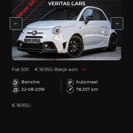
Fiat 500
€ 18.950,-
Bekijk auto
MINI 
Benzine
Automaat
B
22-08-2019
78.357 km
0
€ 18.950,-
€ 24.