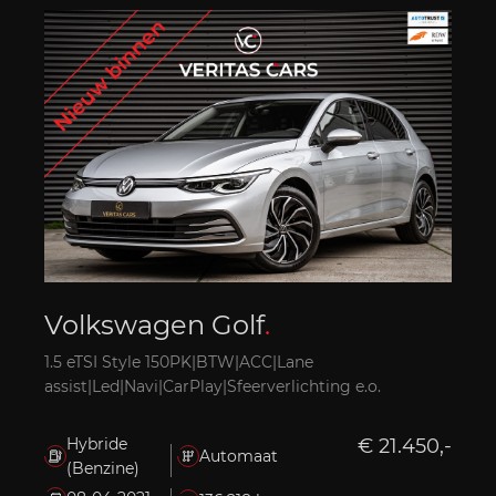
Volkswagen Golf
.
1.5 eTSI Style 150PK|BTW|ACC|Lane
assist|Led|Navi|CarPlay|Sfeerverlichting e.o.
Hybride
€ 21.450,-
Automaat
(Benzine)