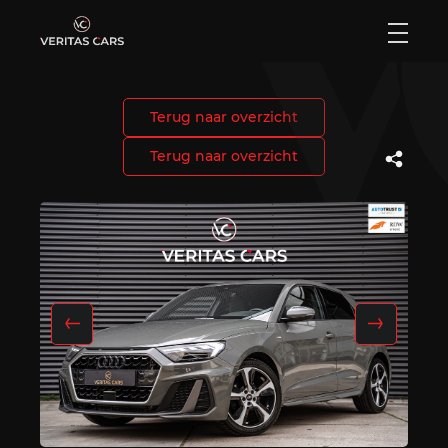
Terug naar overzicht
Home
Terug naar overzicht
Aanbod
Diensten
Verkocht
Over ons
Contact