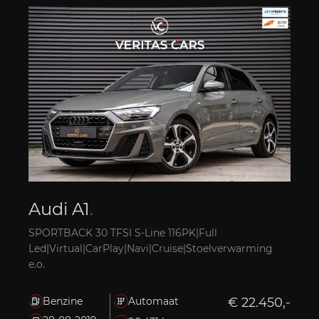
Audi A1
.
SPORTBACK 30 TFSI S-Line 116PK|Full
Led|Virtual|CarPlay|Navi|Cruise|Stoelverwarming
e.o.
Benzine
Automaat
€ 22.450,-