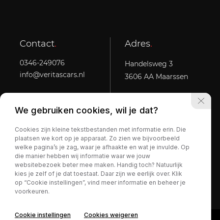
Contact
.
Adres
.
0346-249076
Handelsweg 3
info@veritascars.nl
3606 AA Maarssen
We gebruiken cookies, wil je dat?
Openingstijden
.
Cookies zijn kleine tekstbestanden met informatie erin. Die
Ma t/m vr:
10:00 - 20:00
plaatsen we kort op je apparaat. Zo zien we bijvoorbeeld
Za:
10:00 - 17:00
welke pagina’s je zag, waar je afhaakte en wat je invulde. Op
Zo:
Op afspraak
die manier hebben wij informatie waar we jouw
websitebezoek beter mee maken. Handig toch? Natuurlijk
kies je zelf of je dat toestaat. Daar zijn we eerlijk over. Klik
op “Cookie instellingen”, vind meer informatie en beheer je
voorkeuren.
Privacy Policy
Cookie instellingen
Cookies weigeren