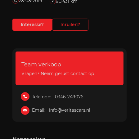
28-08-2019
90.431 km
Interesse?
Inruilen?
Team verkoop
Vragen? Neem gerust contact op
Telefoon:
0346-249076
Email:
info@veritascars.nl