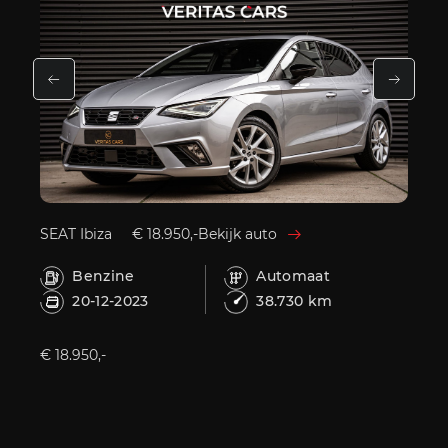
SEAT Ibiza
€ 18.950,-
Bekijk auto
Volks
Benzine
Automaat
H
20-12-2023
38.730 km
2
€ 18.950,-
€ 26.