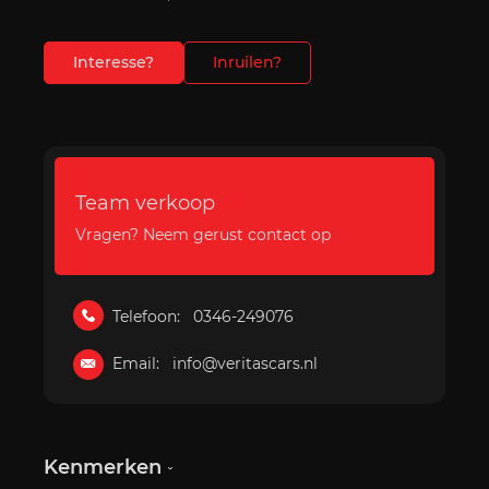
Interesse?
Inruilen?
Team verkoop
Vragen? Neem gerust contact op
Telefoon:
0346-249076
Email:
info@veritascars.nl
Kenmerken