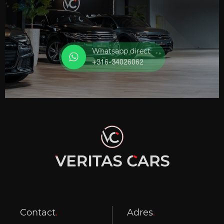
Whatsapp direct
+316-34026062
Contact
.
Adres
.