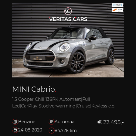
MINI Cabrio
.
1.5 Cooper Chili 136PK Automaat|Full
Led|CarPlay|Stoelverwarming|Cruise|Keyless e.o.
Benzine
Automaat
€ 22.495,-
24-08-2020
84.728 km