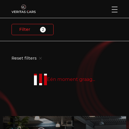
Filter
2
Home
Aanbod
Reset filters
Diensten
Verkocht
Eén moment graag...
Over ons
Contact