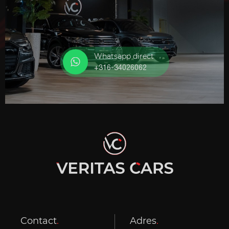
Whatsapp direct
+316-34026062
Contact
.
Adres
.